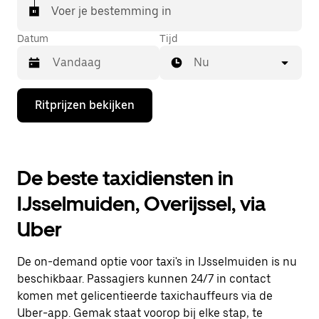
Voer je bestemming in
Datum
Tijd
Nu
Druk
Ritprijzen bekijken
op
de
pijl
omlaag
om
De beste taxidiensten in
de
agenda
IJsselmuiden, Overijssel, via
te
openen
Uber
en
een
datum
De on-demand optie voor taxi's in IJsselmuiden is nu
te
selecteren.
beschikbaar. Passagiers kunnen 24/7 in contact
Druk
komen met gelicentieerde taxichauffeurs via de
op
Uber-app. Gemak staat voorop bij elke stap, te
Escape