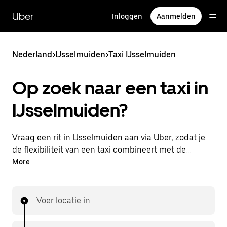
Doorgaan
naar
Uber
Inloggen
Aanmelden
hoofdinhoud
Nederland
>
IJsselmuiden
>
Taxi IJsselmuiden
Op zoek naar een taxi in
IJsselmuiden?
Vraag een rit in IJsselmuiden aan via Uber, zodat je
de flexibiliteit van een taxi combineert met de
handige functies in de app. Je kunt on-demand een
More
lastminute-rit aanvragen, 24/7 in de app of online.
Voor elke rit krijg je een voordelige prijsopgave vooraf.
Je rit is binnen handbereik.
Voer locatie in