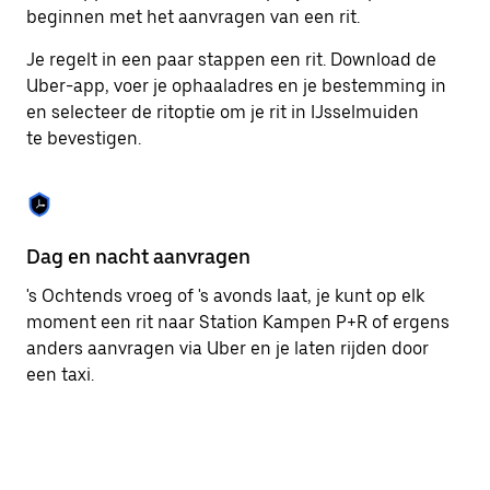
om
beginnen met het aanvragen van een rit.
de
agenda
Je regelt in een paar stappen een rit. Download de
te
Uber-app, voer je ophaaladres en je bestemming in
sluiten.
en selecteer de ritoptie om je rit in IJsselmuiden
te bevestigen.
Dag en nacht aanvragen
Ge
's Ochtends vroeg of 's avonds laat, je kunt op elk
Ub
moment een rit naar Station Kampen P+R of ergens
pa
anders aanvragen via Uber en je laten rijden door
br
een taxi.
ta