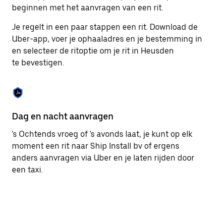
om
beginnen met het aanvragen van een rit.
de
agenda
Je regelt in een paar stappen een rit. Download de
te
Uber-app, voer je ophaaladres en je bestemming in
sluiten.
en selecteer de ritoptie om je rit in Heusden
te bevestigen.
Dag en nacht aanvragen
Ge
's Ochtends vroeg of 's avonds laat, je kunt op elk
Ub
moment een rit naar Ship Install bv of ergens
pa
anders aanvragen via Uber en je laten rijden door
me
een taxi.