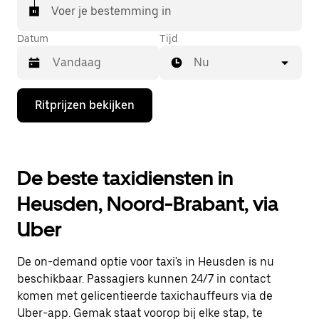
Voer je bestemming in
Datum
Tijd
Nu
Druk
Ritprijzen bekijken
op
de
pijl
omlaag
om
De beste taxidiensten in
de
agenda
Heusden, Noord-Brabant, via
te
openen
Uber
en
een
datum
De on-demand optie voor taxi's in Heusden is nu
te
selecteren.
beschikbaar. Passagiers kunnen 24/7 in contact
Druk
komen met gelicentieerde taxichauffeurs via de
op
Uber-app. Gemak staat voorop bij elke stap, te
Escape