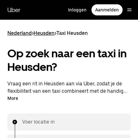
Doorgaan
naar
Uber
Inloggen
Aanmelden
hoofdinhoud
Nederland
>
Heusden
>
Taxi Heusden
Op zoek naar een taxi in
Heusden?
Vraag een rit in Heusden aan via Uber, zodat je de
flexibiliteit van een taxi combineert met de handige
functies in de app. Je kunt on-demand een
More
lastminute-rit aanvragen, 24/7 in de app of online.
Voor elke rit krijg je een voordelige prijsopgave vooraf.
Je rit is binnen handbereik.
Voer locatie in