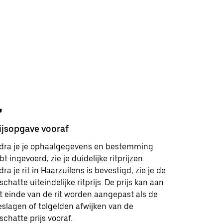
ijsopgave vooraf
Veilighei
dra je je ophaalgegevens en bestemming
Je hebt i
bt ingevoerd, zie je duidelijke ritprijzen.
klantenserv
dra je rit in Haarzuilens is bevestigd, zie je de
en vriende
schatte uiteindelijke ritprijs. De prijs kan aan
je meer le
t einde van de rit worden aangepast als de
veiligheid
eslagen of tolgelden afwijken van de
schatte prijs vooraf.