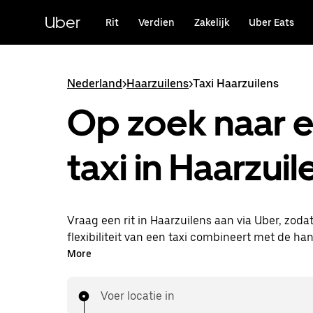
Doorgaan
naar
Uber
Rit
Verdien
Zakelijk
Uber Eats
hoofdinhoud
Nederland
>
Haarzuilens
>
Taxi Haarzuilens
Op zoek naar 
taxi in Haarzuil
Vraag een rit in Haarzuilens aan via Uber, zodat
flexibiliteit van een taxi combineert met de ha
functies in de app. Je kunt on-demand een las
More
aanvragen, 24/7 in de app of online. Voor elke rit
voordelige prijsopgave vooraf. Je rit is binnen 
Voer locatie in