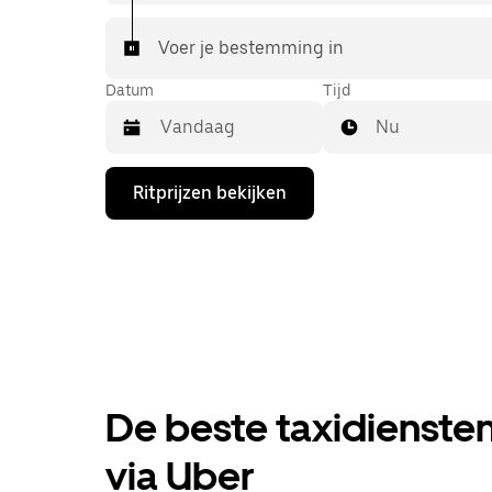
Voer je bestemming in
Datum
Tijd
Nu
Druk
Ritprijzen bekijken
op
de
pijl
omlaag
om
de
agenda
te
openen
en
een
De beste taxidiensten 
datum
te
selecteren.
via Uber
Druk