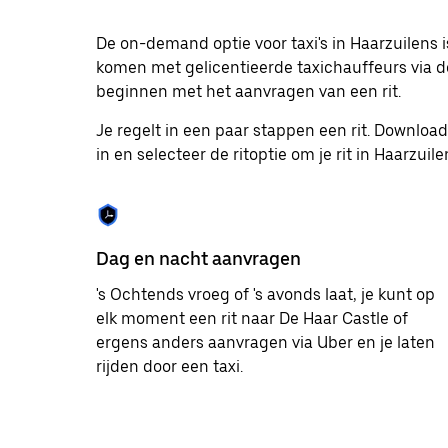
op
Escape
om
De on-demand optie voor taxi's in Haarzuilens 
de
komen met gelicentieerde taxichauffeurs via de
agenda
beginnen met het aanvragen van een rit.
te
sluiten.
Je regelt in een paar stappen een rit. Downlo
in en selecteer de ritoptie om je rit in Haarzuil
Dag en nacht aanvragen
's Ochtends vroeg of 's avonds laat, je kunt op
elk moment een rit naar De Haar Castle of
ergens anders aanvragen via Uber en je laten
rijden door een taxi.