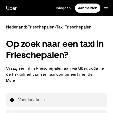
Doorgaan
naar
Uber
Inloggen
Aanmelden
hoofdinhoud
Nederland
>
Frieschepalen
>
Taxi Frieschepalen
Op zoek naar een taxi in
Frieschepalen?
Vraag een rit in Frieschepalen aan via Uber, zodat je
de flexibiliteit van een taxi combineert met de
handige functies in de app. Je kunt on-demand een
More
lastminute-rit aanvragen, 24/7 in de app of online.
Voor elke rit krijg je een voordelige prijsopgave vooraf.
Je rit is binnen handbereik.
Voer locatie in