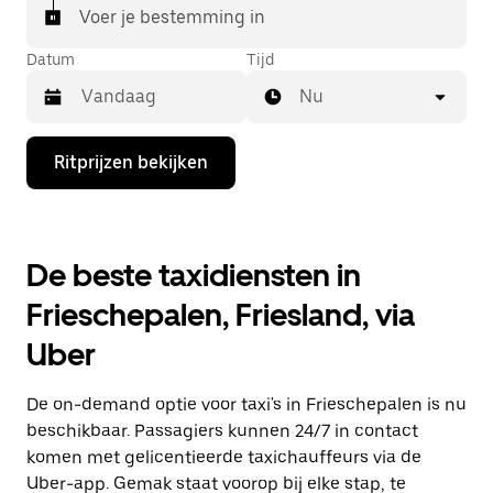
Voer je bestemming in
Datum
Tijd
Nu
Druk
Ritprijzen bekijken
op
de
pijl
omlaag
om
De beste taxidiensten in
de
agenda
Frieschepalen, Friesland, via
te
openen
Uber
en
een
datum
De on-demand optie voor taxi's in Frieschepalen is nu
te
selecteren.
beschikbaar. Passagiers kunnen 24/7 in contact
Druk
komen met gelicentieerde taxichauffeurs via de
op
Uber-app. Gemak staat voorop bij elke stap, te
Escape