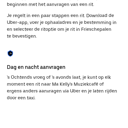
om
beginnen met het aanvragen van een rit.
de
agenda
Je regelt in een paar stappen een rit. Download de
te
Uber-app, voer je ophaaladres en je bestemming in
sluiten.
en selecteer de ritoptie om je rit in Frieschepalen
te bevestigen.
Dag en nacht aanvragen
Ge
's Ochtends vroeg of 's avonds laat, je kunt op elk
Ub
moment een rit naar Ma Kelly's Muziekcafé of
pa
ergens anders aanvragen via Uber en je laten rijden
br
door een taxi.
ta