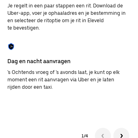
om
Je regelt in een paar stappen een rit. Download de
de
Uber-app, voer je ophaaladres en je bestemming in
agenda
en selecteer de ritoptie om je rit in Eleveld
te
sluiten.
te bevestigen.
Dag en nacht aanvragen
Ge
's Ochtends vroeg of 's avonds laat, je kunt op elk
Ub
moment een rit aanvragen via Uber en je laten
pa
rijden door een taxi.
me
1/4