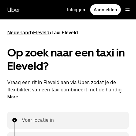
Doorgaan
naar
Uber
Inloggen
Aanmelden
hoofdinhoud
Nederland
>
Eleveld
>
Taxi Eleveld
Op zoek naar een taxi in
Eleveld?
Vraag een rit in Eleveld aan via Uber, zodat je de
flexibiliteit van een taxi combineert met de handige
functies in de app. Je kunt on-demand een
More
lastminute-rit aanvragen, 24/7 in de app of online.
Voor elke rit krijg je een voordelige prijsopgave vooraf.
Je rit is binnen handbereik.
Voer locatie in