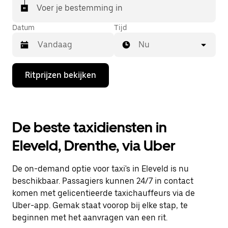
Voer je bestemming in
Datum
Tijd
Nu
Druk
Ritprijzen bekijken
op
de
pijl
omlaag
om
De beste taxidiensten in
de
agenda
Eleveld, Drenthe, via Uber
te
openen
en
De on-demand optie voor taxi's in Eleveld is nu
een
datum
beschikbaar. Passagiers kunnen 24/7 in contact
te
komen met gelicentieerde taxichauffeurs via de
selecteren.
Uber-app. Gemak staat voorop bij elke stap, te
Druk
op
beginnen met het aanvragen van een rit.
Escape