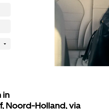
vooraf. Je rit is binnen
 in
 Noord-Holland, via