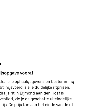
ijsopgave vooraf
Veilighei
dra je je ophaalgegevens en bestemming
Je hebt i
bt ingevoerd, zie je duidelijke ritprijzen.
klantenserv
dra je rit in Egmond aan den Hoef is
en vriende
vestigd, zie je de geschatte uiteindelijke
je meer le
tprijs. De prijs kan aan het einde van de rit
veiligheid