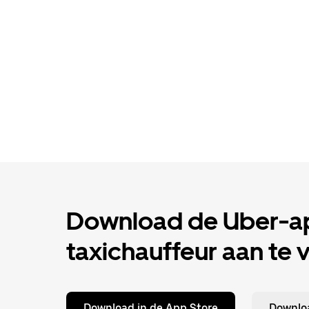
Download de Uber-ap
taxichauffeur aan te 
Download in de App Store
Downloa