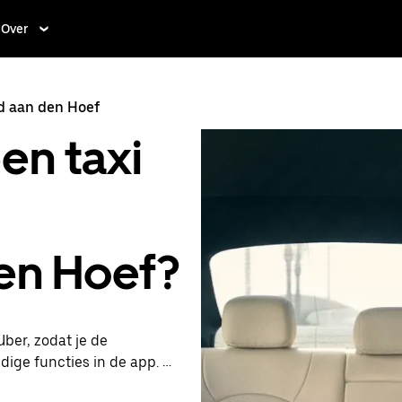
Over
d aan den Hoef
en taxi
en Hoef?
ber, zodat je de
dige functies in de app. Je
24/7 in de app of online.