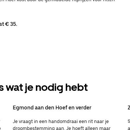
t € 35.
s wat je nodig hebt
Egmond aan den Hoef en verder
r
Je vraagt in een handomdraai een rit naar je
S
e
droombestemming aan. Je hoeft alleen maar
a