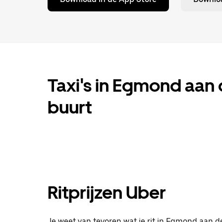
Taxi's in Egmond aan d
buurt
Ritprijzen Uber
Je weet van tevoren wat je rit in Egmond aan de