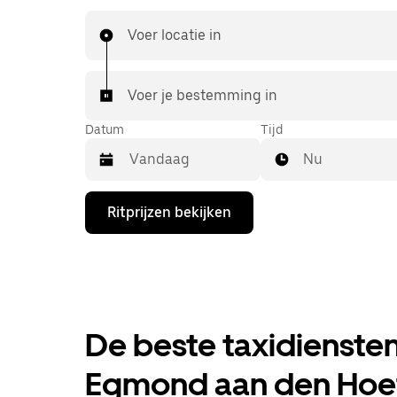
Voor elke rit krijg je een voordelige prijsopgave 
handbereik.
Voer locatie in
Voer je bestemming in
Datum
Tijd
Nu
Druk
Ritprijzen bekijken
op
de
pijl
omlaag
om
de
agenda
te
De beste taxidiensten
openen
en
Egmond aan den Hoef,
een
datum