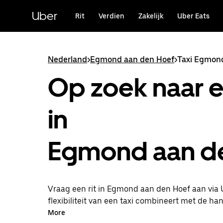
Doorgaan
naar
Uber
Rit
Verdien
Zakelijk
Uber Eats
hoofdinhoud
Nederland
>
Egmond aan den Hoef
>
Taxi Egmon
Op zoek naar e
in
Egmond aan d
Vraag een rit in Egmond aan den Hoef aan via U
flexibiliteit van een taxi combineert met de han
kunt on-demand een lastminute-rit aanvragen, 
More