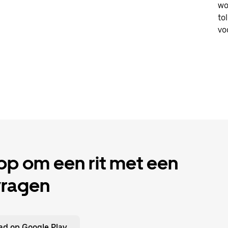
wo
to
vo
p om een rit met een
vragen
d op Google Play