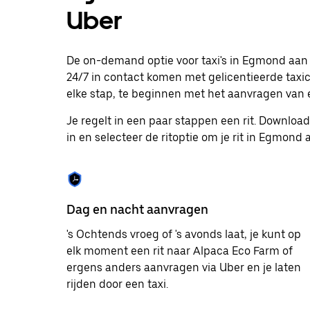
te
Uber
selecteren.
Druk
op
Escape
De on-demand optie voor taxi's in Egmond aan
om
24/7 in contact komen met gelicentieerde taxi
de
elke stap, te beginnen met het aanvragen van e
agenda
te
Je regelt in een paar stappen een rit. Downlo
sluiten.
in en selecteer de ritoptie om je rit in Egmond
Dag en nacht aanvragen
's Ochtends vroeg of 's avonds laat, je kunt op
elk moment een rit naar Alpaca Eco Farm of
ergens anders aanvragen via Uber en je laten
rijden door een taxi.