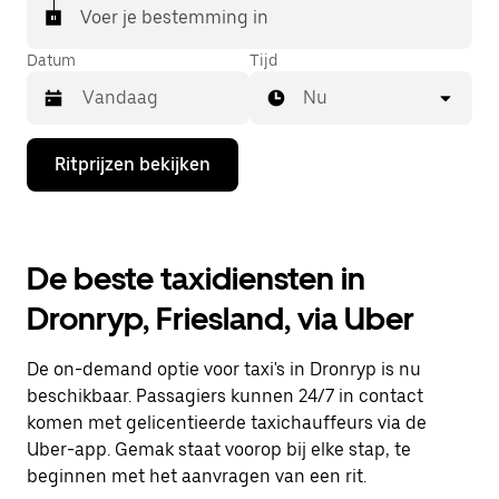
Voer je bestemming in
Datum
Tijd
Nu
Druk
Ritprijzen bekijken
op
de
pijl
omlaag
om
De beste taxidiensten in
de
agenda
Dronryp, Friesland, via Uber
te
openen
en
De on-demand optie voor taxi's in Dronryp is nu
een
datum
beschikbaar. Passagiers kunnen 24/7 in contact
te
komen met gelicentieerde taxichauffeurs via de
selecteren.
Uber-app. Gemak staat voorop bij elke stap, te
Druk
op
beginnen met het aanvragen van een rit.
Escape