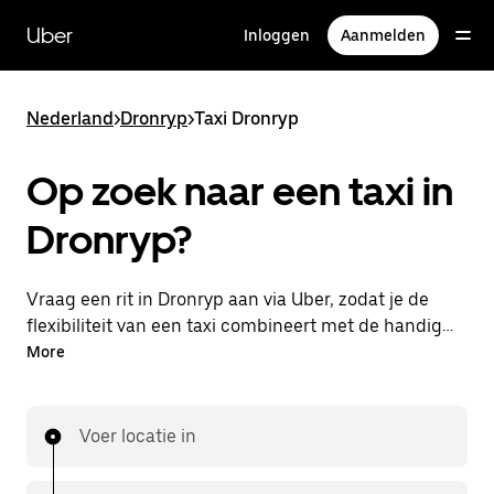
Doorgaan
naar
Uber
Inloggen
Aanmelden
hoofdinhoud
Nederland
>
Dronryp
>
Taxi Dronryp
Op zoek naar een taxi in
Dronryp?
Vraag een rit in Dronryp aan via Uber, zodat je de
flexibiliteit van een taxi combineert met de handige
functies in de app. Je kunt on-demand een
More
lastminute-rit aanvragen, 24/7 in de app of online.
Voor elke rit krijg je een voordelige prijsopgave vooraf.
Je rit is binnen handbereik.
Voer locatie in