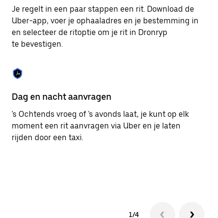
om
Je regelt in een paar stappen een rit. Download de
de
Uber-app, voer je ophaaladres en je bestemming in
agenda
en selecteer de ritoptie om je rit in Dronryp
te
sluiten.
te bevestigen.
Dag en nacht aanvragen
Ge
's Ochtends vroeg of 's avonds laat, je kunt op elk
Ub
moment een rit aanvragen via Uber en je laten
pa
rijden door een taxi.
me
1/4