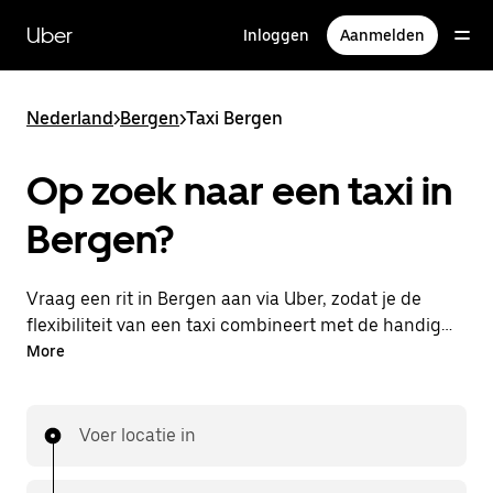
Doorgaan
naar
Uber
Inloggen
Aanmelden
hoofdinhoud
Nederland
>
Bergen
>
Taxi Bergen
Op zoek naar een taxi in
Bergen?
Vraag een rit in Bergen aan via Uber, zodat je de
flexibiliteit van een taxi combineert met de handige
functies in de app. Je kunt on-demand een
More
lastminute-rit aanvragen, 24/7 in de app of online.
Voor elke rit krijg je een voordelige prijsopgave vooraf.
Je rit is binnen handbereik.
Voer locatie in