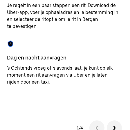
om
Je regelt in een paar stappen een rit. Download de
de
Uber-app, voer je ophaaladres en je bestemming in
agenda
en selecteer de ritoptie om je rit in Bergen
te
sluiten.
te bevestigen.
Dag en nacht aanvragen
Ge
's Ochtends vroeg of 's avonds laat, je kunt op elk
Ub
moment een rit aanvragen via Uber en je laten
pa
rijden door een taxi.
me
1/4