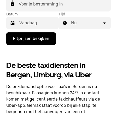
Voer je bestemming in
Datum
Tijd
Nu
Druk
Ritprijzen bekijken
op
de
pijl
omlaag
om
De beste taxidiensten in
de
agenda
Bergen, Limburg, via Uber
te
openen
en
De on-demand optie voor taxi's in Bergen is nu
een
datum
beschikbaar. Passagiers kunnen 24/7 in contact
te
komen met gelicentieerde taxichauffeurs via de
selecteren.
Uber-app. Gemak staat voorop bij elke stap, te
Druk
op
beginnen met het aanvragen van een rit.
Escape