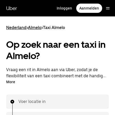
Doorgaan
naar
Uber
Inloggen
Aanmelden
hoofdinhoud
Nederland
>
Almelo
>
Taxi Almelo
Op zoek naar een taxi in
Almelo?
Vraag een rit in Almelo aan via Uber, zodat je de
flexibiliteit van een taxi combineert met de handige
functies in de app. Je kunt on-demand een
More
lastminute-rit aanvragen, 24/7 in de app of online.
Voor elke rit krijg je een voordelige prijsopgave vooraf.
Je rit is binnen handbereik.
Voer locatie in