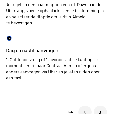
om
Je regelt in een paar stappen een rit. Download de
de
Uber-app, voer je ophaaladres en je bestemming in
agenda
en selecteer de ritoptie om je rit in Almelo
te
sluiten.
te bevestigen.
Dag en nacht aanvragen
Ge
's Ochtends vroeg of 's avonds laat, je kunt op elk
Ub
moment een rit naar Centraal Almelo of ergens
pa
anders aanvragen via Uber en je laten rijden door
me
een taxi.
1/4