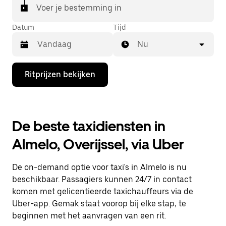
Voer je bestemming in
Datum
Tijd
Nu
Druk
Ritprijzen bekijken
op
de
pijl
omlaag
om
De beste taxidiensten in
de
agenda
Almelo, Overijssel, via Uber
te
openen
en
De on-demand optie voor taxi's in Almelo is nu
een
datum
beschikbaar. Passagiers kunnen 24/7 in contact
te
komen met gelicentieerde taxichauffeurs via de
selecteren.
Uber-app. Gemak staat voorop bij elke stap, te
Druk
op
beginnen met het aanvragen van een rit.
Escape