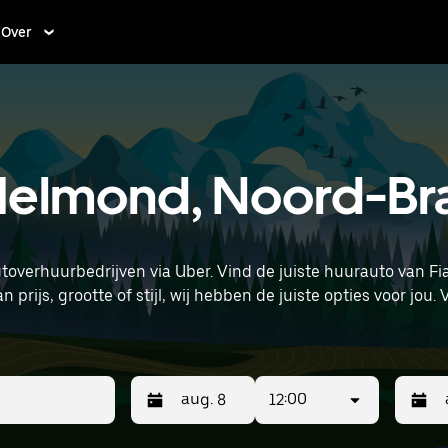
Over
n Helmond, Noord-Br
autoverhuurbedrijven via Uber. Vind de juiste huurauto van F
of stijl, wij hebben de juiste opties voor jou. Voer je tijd- en locatiegegevens in (zoals
urt te huren.
12:00