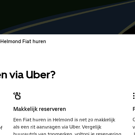
Druk
Het
Druk
Het
op
geselecteerde
op
gesele
de
datumbereik
de
datumb
pijl
loopt
pijl
loopt
omlaag
van
omlaag
van
om
aug.
om
aug.
de
8
de
8
agenda
tot
agend
tot
>
Helmond Fiat huren
te
aug.
te
aug.
openen
10.
opene
10.
en
en
een
een
datum
datum
n via Uber?
te
te
selecteren.
selecte
Druk
Druk
op
op
Escape
Escap
om
om
de
de
Makkelijk reserveren
agenda
agend
te
te
Een Fiat huren in Helmond is net zo makkelijk
sluiten.
sluiten.
O
als een rit aanvragen via Uber. Vergelijk
v
of
huurauto's van topmerken, voltooi je reservering
J