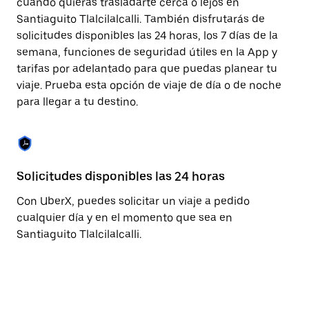
cuando quieras trasladarte cerca o lejos en
cerrar
Santiaguito Tlalcilalcalli. También disfrutarás de
el
calendario.
solicitudes disponibles las 24 horas, los 7 días de la
semana, funciones de seguridad útiles en la App y
tarifas por adelantado para que puedas planear tu
viaje. Prueba esta opción de viaje de día o de noche
para llegar a tu destino.
Solicitudes disponibles las 24 horas
Fu
Con UberX, puedes solicitar un viaje a pedido
La
cualquier día y en el momento que sea en
pa
Santiaguito Tlalcilalcalli.
fá
co
qu
co
co