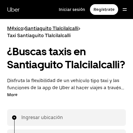
Saltar
al
Uber
Iniciar sesión
Regístrate
contenido
principal
México
>
Santiaguito Tlalcilalcalli
>
Taxi Santiaguito Tlalcilalcalli
¿Buscas taxis en
Santiaguito Tlalcilalcalli?
Disfruta la flexibilidad de un vehículo tipo taxi y las
funciones de la app de Uber al hacer viajes a través
de UberX en Santiaguito Tlalcilalcalli. Puedes solicitar
More
viajes de última hora o reservar en cualquier
momento desde la app o en línea para conseguir
tarifas por adelantado económicas para cada viaje.
Ingresar ubicación