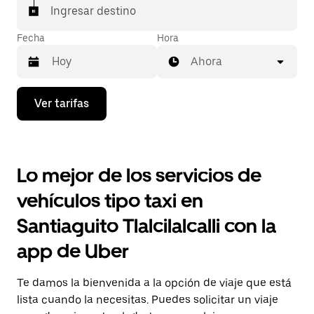
Ingresar destino
Fecha
Hora
Ahora
Presiona
Ver tarifas
la
flecha
hacia
abajo
para
Lo mejor de los servicios de
interactuar
con
vehículos tipo taxi en
el
calendario
Santiaguito Tlalcilalcalli con la
y
selecciona
app de Uber
una
fecha.
Presiona
Te damos la bienvenida a la opción de viaje que está
la
tecla Esc
lista cuando la necesitas. Puedes solicitar un viaje
para