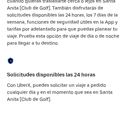
cuando quieras trasladarte cerca o lejos en Santa
cerrar
Anita [Club de Golf]. También disfrutarás de
el
calendario.
solicitudes disponibles las 24 horas, los 7 días de la
semana, funciones de seguridad útiles en la App y
tarifas por adelantado para que puedas planear tu
viaje. Prueba esta opción de viaje de día o de noche
para llegar a tu destino.
Solicitudes disponibles las 24 horas
Fu
Con UberX, puedes solicitar un viaje a pedido
La
cualquier día y en el momento que sea en Santa
pa
Anita [Club de Golf].
fá
co
qu
co
co