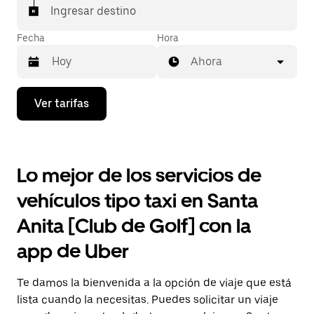
Ingresar destino
Fecha
Hora
Ahora
Presiona
Ver tarifas
la
flecha
hacia
abajo
para
Lo mejor de los servicios de
interactuar
con
vehículos tipo taxi en Santa
el
calendario
Anita [Club de Golf] con la
y
selecciona
app de Uber
una
fecha.
Presiona
Te damos la bienvenida a la opción de viaje que está
la
tecla Esc
lista cuando la necesitas. Puedes solicitar un viaje
para