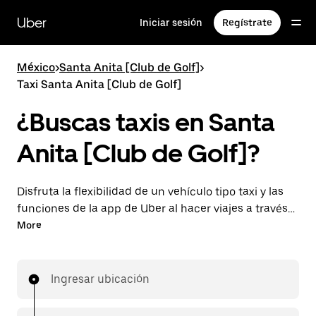
Saltar
al
Uber
Iniciar sesión
Regístrate
contenido
principal
México
>
Santa Anita [Club de Golf]
>
Taxi Santa Anita [Club de Golf]
¿Buscas taxis en Santa
Anita [Club de Golf]?
Disfruta la flexibilidad de un vehículo tipo taxi y las
funciones de la app de Uber al hacer viajes a través
de UberX en Santa Anita [Club de Golf]. Puedes
More
solicitar viajes de última hora o reservar en cualquier
momento desde la app o en línea para conseguir
tarifas por adelantado económicas para cada viaje.
Ingresar ubicación