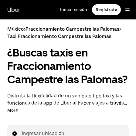
Saltar
al
Uber
Iniciar sesión
Regístrate
contenido
principal
México
>
Fraccionamiento Campestre las Palomas
>
Taxi Fraccionamiento Campestre las Palomas
¿Buscas taxis en
Fraccionamiento
Campestre las Palomas?
Disfruta la flexibilidad de un vehículo tipo taxi y las
funciones de la app de Uber al hacer viajes a través
de UberX en Fraccionamiento Campestre las
More
Palomas. Puedes solicitar viajes de última hora o
reservar en cualquier momento desde la app o en
línea para conseguir tarifas por adelantado
Ingresar ubicación