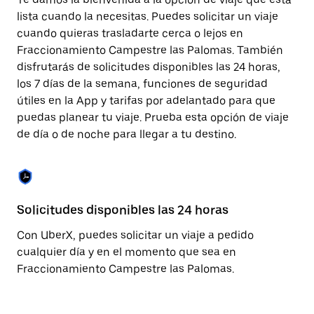
la
tecla Esc
lista cuando la necesitas. Puedes solicitar un viaje
para
cuando quieras trasladarte cerca o lejos en
cerrar
Fraccionamiento Campestre las Palomas. También
el
calendario.
disfrutarás de solicitudes disponibles las 24 horas,
los 7 días de la semana, funciones de seguridad
útiles en la App y tarifas por adelantado para que
puedas planear tu viaje. Prueba esta opción de viaje
de día o de noche para llegar a tu destino.
Solicitudes disponibles las 24 horas
Fu
Con UberX, puedes solicitar un viaje a pedido
La
cualquier día y en el momento que sea en
pa
Fraccionamiento Campestre las Palomas.
Pa
al
se