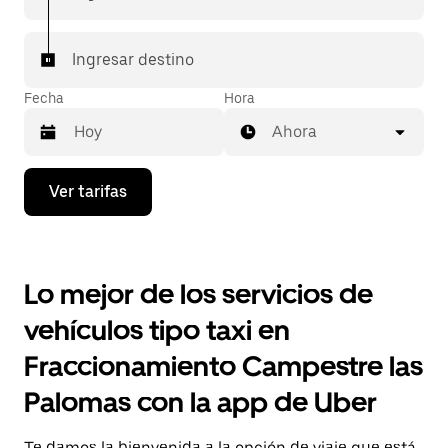
económicas para cada viaje.
Ingresar destino
Fecha
Hora
Ahora
Presiona
Ver tarifas
la
flecha
hacia
abajo
para
Lo mejor de los servicios de
interactuar
con
vehículos tipo taxi en
el
calendario
Fraccionamiento Campestre las
y
selecciona
Palomas con la app de Uber
una
fecha.
Presiona
Te damos la bienvenida a la opción de viaje que está