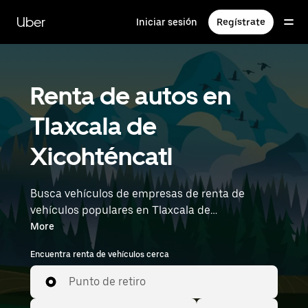
Saltar
al
Uber
Iniciar sesión
Regístrate
contenido
principal
Renta de autos en
Tlaxcala de
Xicohténcatl
Busca vehículos de empresas de renta de
vehículos populares en Tlaxcala de
Xicohténcatl con Uber Rent. Desde vehículos
More
eléctricos y sedanes hasta SUV, encontrarás
Encuentra renta de vehículos cerca
vehículos aptos para personas que viajan solas
y para grupos de hasta 7 personas. Ingresa la
Punto de retiro
hora y la ubicación (por ejemplo, Hermanos