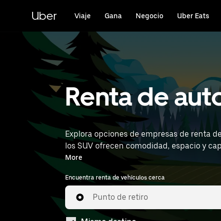
Saltar
al
Uber
Viaje
Gana
Negocio
Uber Eats
contenido
principal
Renta de auto
Explora opciones de empresas de renta de S
los SUV ofrecen comodidad, espacio y capacidad,
la ubicación (por ejemplo, Hermanos Serdan
More
Encuentra renta de vehículos cerca
Punto de retiro