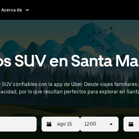
Acerca de
s SUV en Santa Marí
UV confiables con la app de Uber. Desde viajes familiares po
 por lo que resultan perfectos para explorar en Santa María Ixtulco 
 International Airport) para ver rentas de SUV cerca de ti.
12:00