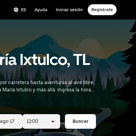
ES
Ayuda
Iniciar sesión
Regístrate
a Ixtulco, TL
r carretera hasta aventuras al aire libre,
y más allá. Ingresa la hora y
12:00
Buscar