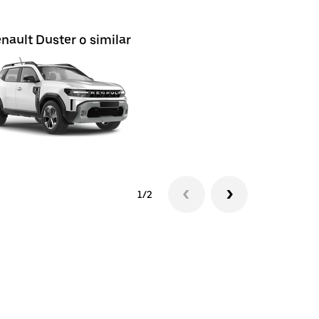
nault Duster o similar
Renault D
1/2