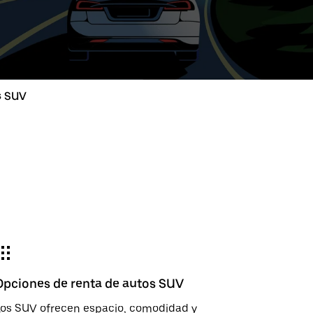
na
lo
ionado
tuar
o
s SUV
ario
iona
na
Esc
ario.
Opciones de renta de autos SUV
Los SUV ofrecen espacio, comodidad y