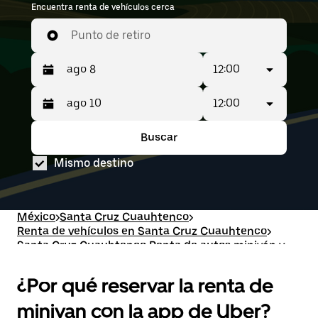
Encuentra renta de vehículos cerca
mudanza o capacidad de carga adicional,
cuando más lo necesitas. Ingresa la hora y la
Punto de retiro
ubicación (por ejemplo, Lic. Adolfo Lopez
Mateos International Airport) para ver rentas de
12:00
minivan cerca de ti.
12:00
Presiona
El
la
intervalo
flecha
de
Buscar
Presiona
El
hacia
fechas
la
intervalo
abajo
seleccionado
Mismo destino
flecha
de
para
es
hacia
fechas
interactuar
del ago
abajo
seleccionado
con
8
para
es
el
al ago
interactuar
del ago
México
>
Santa Cruz Cuauhtenco
>
calendario
10.
con
8
Renta de vehículos en Santa Cruz Cuauhtenco
>
y
el
al ago
Santa Cruz Cuauhtenco Renta de autos miniván y
selecciona
calendario
10.
una
van
y
fecha.
selecciona
¿Por qué reservar la renta de
Presiona
una
la
fecha.
minivan con la app de Uber?
tecla Esc
Presiona