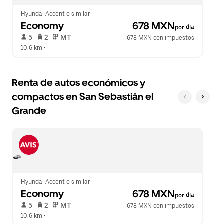
Hyundai Accent o similar
Economy
 678 MXN
por día
 5   
 2   
 MT   
678 MXN con impuestos
10.6 km
 •  
Renta de autos económicos y
compactos en San Sebastián el
Grande
Hyundai Accent o similar
Economy
 678 MXN
por día
 5   
 2   
 MT   
678 MXN con impuestos
10.6 km
 •  