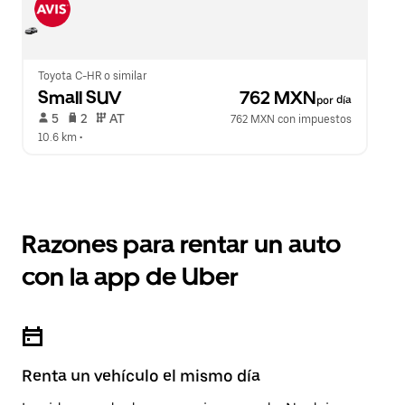
Toyota C-HR o similar
Small SUV
 762 MXN
por día
 5   
 2   
 AT   
762 MXN con impuestos
10.6 km
 •  
Razones para rentar un auto
con la app de Uber
Renta un vehículo el mismo día