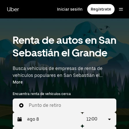
Saltar
al
Uber
Iniciar sesión
Regístrate
contenido
principal
Renta de autos en San
Sebastián el Grande
Busca vehículos de empresas de renta de
vehículos populares en San Sebastián el
Grande con Uber Rent. Desde vehículos
More
eléctricos y sedanes hasta SUV, encontrarás
Encuentra renta de vehículos cerca
vehículos aptos para personas que viajan solas
y para grupos de hasta 7 personas. Ingresa la
Punto de retiro
hora y la ubicación (por ejemplo, Miguel Hidalgo
y Costilla International Airport) para ver los
12:00
autos en renta cerca de ti.