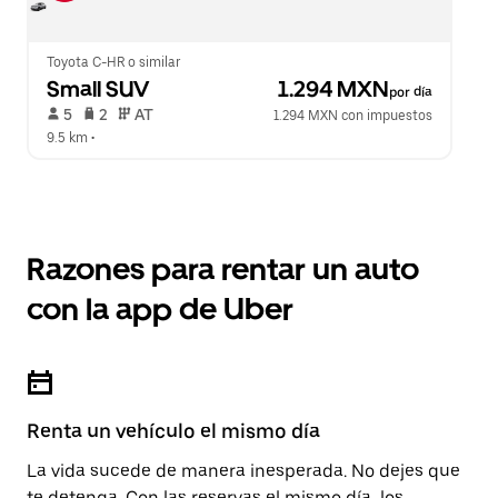
Toyota C-HR o similar
Small SUV
 1.294 MXN
por día
 5   
 2   
 AT   
1.294 MXN con impuestos
9.5 km
 •  
Razones para rentar un auto
con la app de Uber
Renta un vehículo el mismo día
La vida sucede de manera inesperada. No dejes que
te detenga. Con las reservas el mismo día, los