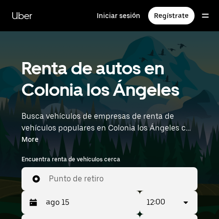
Saltar
al
Uber
Iniciar sesión
Regístrate
contenido
principal
Renta de autos en
Colonia los Ángeles
Busca vehículos de empresas de renta de
vehículos populares en Colonia los Ángeles con
Uber Rent. Desde vehículos eléctricos y sedanes
More
hasta SUV, encontrarás vehículos aptos para
Encuentra renta de vehículos cerca
personas que viajan solas y para grupos de
hasta 7 personas. Ingresa la hora y la ubicación
Punto de retiro
(por ejemplo, Queretaro Intercontinental
Airport) para ver los autos en renta cerca de ti.
12:00