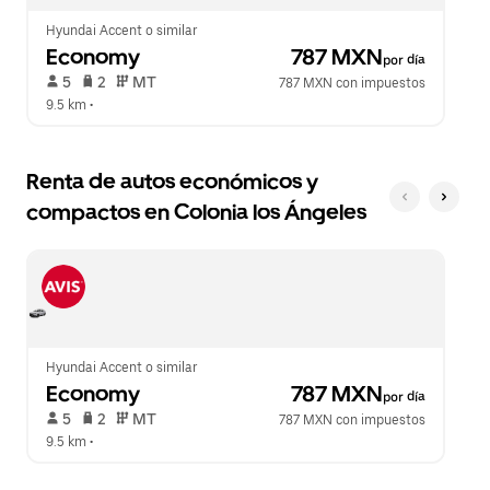
Hyundai Accent o similar
Economy
 787 MXN
por día
 5   
 2   
 MT   
787 MXN con impuestos
9.5 km
 •  
Renta de autos económicos y
compactos en Colonia los Ángeles
Hyundai Accent o similar
Economy
 787 MXN
por día
 5   
 2   
 MT   
787 MXN con impuestos
9.5 km
 •  