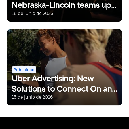
Nebraska-Lincoln teams up
with Uber to power late-
16 de junio de 2026
night rides
Publicidad
Uber Advertising: New
Solutions to Connect On and
Off Uber
15 de junio de 2026