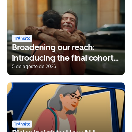
Tránsito
Broadening our reach:
introducing the final cohort
of recipients of the Uber
5 de agosto de 2026
Transit Innovation Fund
Tránsito