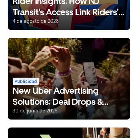
Rider insights: How NJ
Transit’s Access Link Riders’
Choice Pilot redefines
4 de agosto de 2026
mobility freedom
Publicidad
New Uber Advertising
Solutions: Deal Drops &
Reorder Rewards
30 de junio de 2026