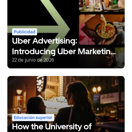
Publicidad
Uber Advertising:
Introducing Uber Marketing
Manager, Creative Studio
22 de junio de 2026
Expansion, and New
Strategic Partnerships
Educación superior
How the University of