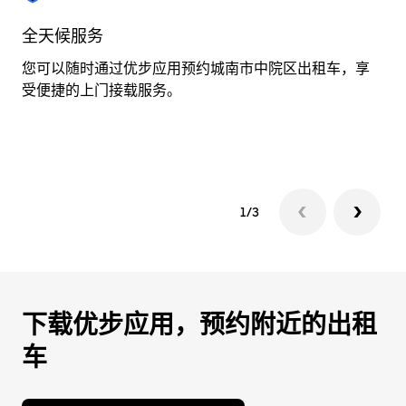
择
日
全天候服务
实
期。
您可以随时通过优步应用预约城南市中院区出租车，享
在
按
受便捷的上门接载服务。
务
退
行
出
信
键
可
关
闭
1/3
日
历。
下载优步应用，预约附近的出租
车