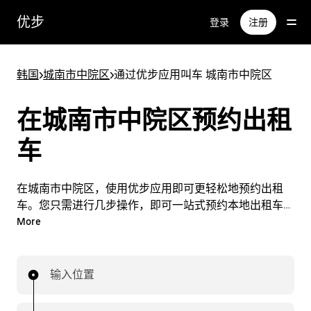
跳
优步
登录
注册
至
主
要
韩国
>
城南市中院区
>
通过优步应用叫车 城南市中院区
内
容
在城南市中院区预约出租
车
在城南市中院区，使用优步应用即可更轻松地预约出租
车。您只需进行几步操作，即可一站式预约本地出租车并
支付车费。您可以随时在城南市中院区轻松预约出租车行
More
程。
输入位置