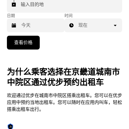
输入目的地
日期
时间
现在
按
查看价格
向
下
箭
头
为什么乘客选择在京畿道城南市
键
中院区通过优步预约出租车
可
浏
欢迎通过优步在城南市中院区搭乘出租车。您可以在优步
览
应用中预约当地出租车。您可以随时在应用内叫车，轻松
日
搭乘出租车出行。
历
并
选