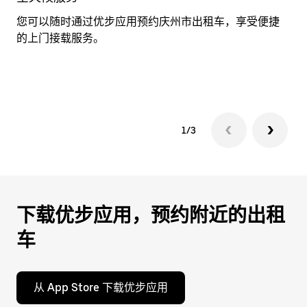
期。
您可以随时通过优步应用预约庆州市出租车，享受便捷
在
按
的上门接载服务。
只
退
情
出
以
键
可
关
闭
1/3
日
历。
下载优步应用，预约附近的出租
车
从 App Store 下载优步应用