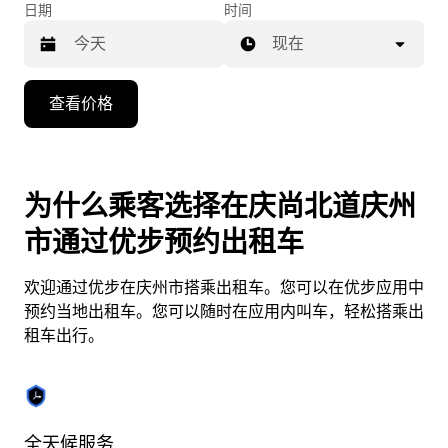
日期
时间
现在
按
查看价格
向
下
箭
头
为什么乘客选择在庆尚北道庆州
键
市通过优步预约出租车
可
浏
欢迎通过优步在庆州市搭乘出租车。您可以在优步应用中
览
预约当地出租车。您可以随时在应用内叫车，轻松搭乘出
日
租车出行。
历
并
选
择
日
全天候服务
实