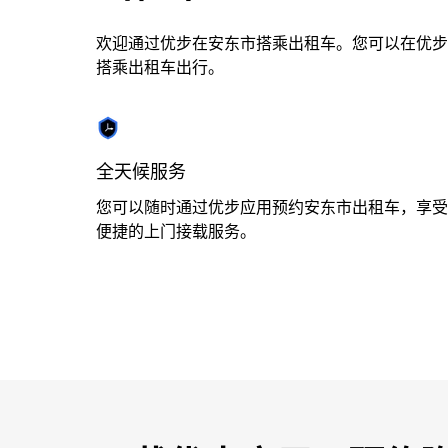
选
择
欢迎通过优步在安东市搭乘出租车。您可以在优步
日
搭乘出租车出行。
期。
按
退
出
全天候服务
键
可
您可以随时通过优步应用预约安东市出租车，享受
关
便捷的上门接载服务。
闭
日
历。