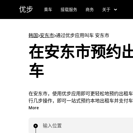
跳
优步
乘车
接载服务
商务
关于
至
主
要
内
韩国
>
安东市
>
通过优步应用叫车 安东市
容
在安东市预约
车
在安东市，使用优步应用即可更轻松地预约出租车
行几步操作，即可一站式预约本地出租车并支付车
随时在安东市轻松预约出租车行程。
More
输入位置