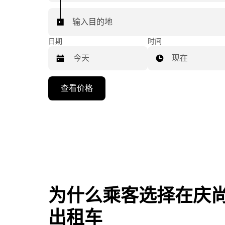
输入目的地
日期
时间
现在
按
查看价格
向
下
箭
头
键
可
浏
览
为什么乘客选择在庆
日
历
出租车
并