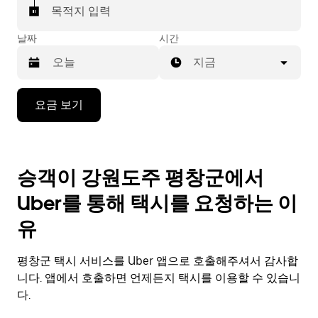
목적지 입력
날짜
시간
지금
캘
요금 보기
린
더
를
조
승객이 강원도주 평창군에서
작
하
Uber를 통해 택시를 요청하는 이
려
면
유
아
래
평창군 택시 서비스를 Uber 앱으로 호출해주셔서 감사합
화
살
니다. 앱에서 호출하면 언제든지 택시를 이용할 수 있습니
표
다.
키