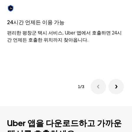
를
눌
러
날
24시간 언제든 이용 가능
유
짜
를
편리한 평창군 택시 서비스, Uber 앱에서 호출하면 24시
U
선
간 언제든 호출한 위치까지 찾아옵니다.
생
택
있
하
기
세
이
요.
캘
린
더
1/3
를
닫
으
려
면
Esc
Uber 앱을 다운로드하고 가까운
키
를