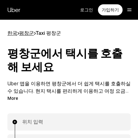
메
인
Uber
로그인
가입하기
콘
텐
츠
한국
>
평창군
>
Taxi 평창군
로
건
너
평창군에서 택시를 호출
뛰
기
해 보세요
Uber 앱을 이용하면 평창군에서 더 쉽게 택시를 호출하실
수 있습니다. 현지 택시를 편리하게 이용하고 여정 요금도
앱으로 간편하게 결제할 수 있습니다. 평창군에서 택시가
More
필요할 때 24시간 언제든 간편하게 호출할 수 있는 편리
한 서비스를 이용해 보세요.
위치 입력