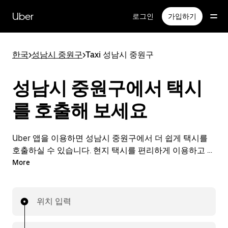
메
인
Uber
로그인
가입하기
콘
텐
츠
한국
>
성남시 중원구
>
Taxi 성남시 중원구
로
건
너
성남시 중원구에서 택시
뛰
기
를 호출해 보세요
Uber 앱을 이용하면 성남시 중원구에서 더 쉽게 택시를
호출하실 수 있습니다. 현지 택시를 편리하게 이용하고 여
정 요금도 앱으로 간편하게 결제할 수 있습니다. 성남시
More
중원구에서 택시가 필요할 때 24시간 언제든 간편하게 호
출할 수 있는 편리한 서비스를 이용해 보세요.
위치 입력