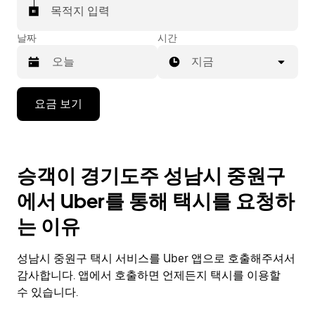
목적지 입력
날짜
시간
지금
캘
요금 보기
린
더
를
조
승객이 경기도주 성남시 중원구
작
하
에서 Uber를 통해 택시를 요청하
려
면
는 이유
아
래
성남시 중원구 택시 서비스를 Uber 앱으로 호출해주셔서
화
살
감사합니다. 앱에서 호출하면 언제든지 택시를 이용할
표
수 있습니다.
키