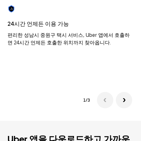
를
눌
러
날
24시간 언제든 이용 가능
유
짜
를
편리한 성남시 중원구 택시 서비스, Uber 앱에서 호출하
U
선
면 24시간 언제든 호출한 위치까지 찾아옵니다.
선
택
락
하
습
세
여
요.
습
캘
린
더
를
1/3
닫
으
려
면
Esc
키
Uber 앱을 다운로드하고 가까운
를