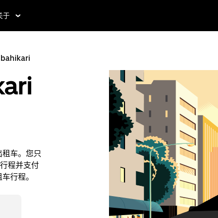
关于
hikari
ari
乘出租车。您只
行程并支付
出租车行程。