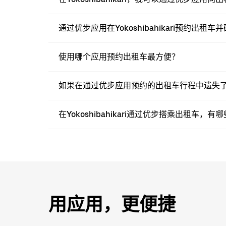
通过优步应用在Yokoshibahikari预约出
使用哪个应用预约出租车最方便？
如果在通过优步应用预约的出租车行程中遗失
在Yokoshibahikari通过优步搭乘出租车
用应用，更便捷