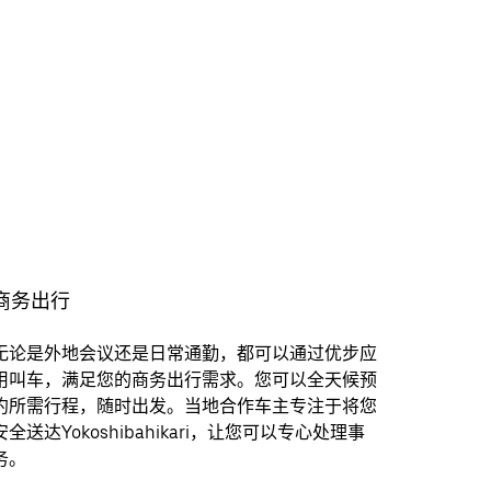
商务出行
无论是外地会议还是日常通勤，都可以通过优步应
用叫车，满足您的商务出行需求。您可以全天候预
约所需行程，随时出发。当地合作车主专注于将您
安全送达Yokoshibahikari，让您可以专心处理事
务。