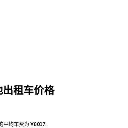
i的当地出租车价格
行程的平均车费为 ¥8017。