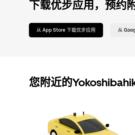
下载优步应用，预约
从 App Store 下载优步应用
从 Goo
您附近的Yokoshibahi