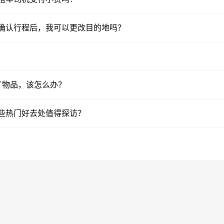
租车并确认行程后，我可以更改目的地吗？
了物品，该怎么办？
，有哪些热门好去处值得探访？