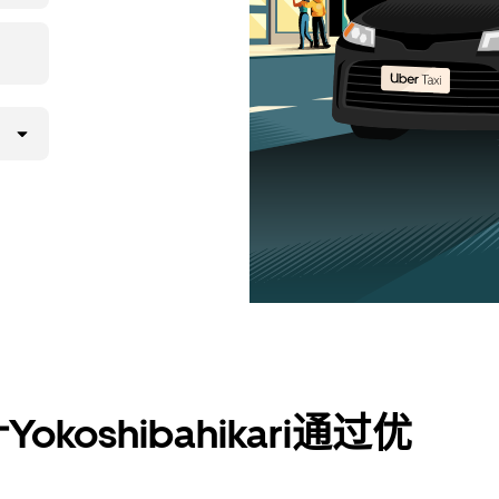
oshibahikari通过优