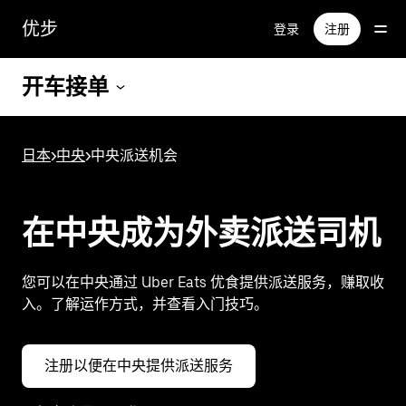
跳
优步
登录
注册
至
主
要
开车接单
内
容
日本
>
中央
>
中央派送机会
在中央成为外卖派送司机
您可以在中央通过 Uber Eats 优食提供派送服务，赚取收
入。了解运作方式，并查看入门技巧。
注册以便在中央提供派送服务