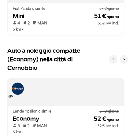
per
calendario.
chiudere
Fiat Panda o simile
57 €/giorno
il
Mini
 51 €
/giorno
calendario.
 4   
 2   
 MAN   
51 € IVA incl.
5 km
 •  
Auto a noleggio compatte
(Economy) nella città di
Cernobbio
Lancia Ypsilon o simile
57 €/giorno
Economy
 52 €
/giorno
 5   
 2   
 MAN   
52 € IVA incl.
5 km
 •  