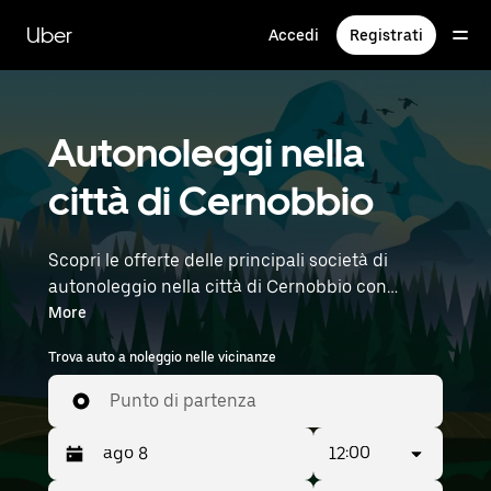
Passa
al
Uber
Accedi
Registrati
contenuto
principale
Autonoleggi nella
città di Cernobbio
Scopri le offerte delle principali società di
autonoleggio nella città di Cernobbio con
Noleggio Uber. Dalle auto elettriche alle berline,
More
fino ai SUV: troverai veicoli adatti per viaggiatori
Trova auto a noleggio nelle vicinanze
singoli e gruppi fino a sette persone. Inserisci
l'orario e la posizione (ad esempio: Milan
Punto di partenza
Malpensa Airport) per trovare auto a noleggio
nella tua zona.
12:00