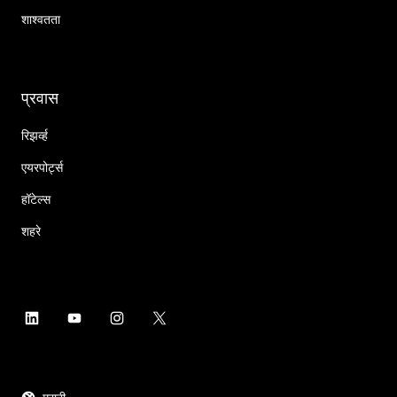
शाश्वतता
प्रवास
रिझर्व्ह
एयरपोर्ट्स
हॉटेल्स
शहरे