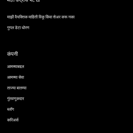
मदत केंद्रास भेट द्या
माझी वैयक्तिक माहिती विकू किंवा शेअर करू नका
गुगल डेटा धोरण
कंपनी
आमच्याबद्दल
आमच्या सेवा
ताज्या बातम्या
गुंतवणूकदार
ब्लॉग
करिअर्स