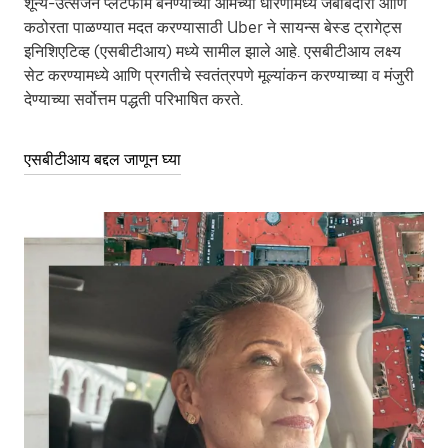
शून्य-उत्सर्जन प्लॅटफॉर्म बनण्याच्या आमच्या धोरणामध्ये जबाबदारी आणि
कठोरता पाळण्यात मदत करण्यासाठी Uber ने सायन्स बेस्ड ट्रागेट्स
इनिशिएटिव्ह (एसबीटीआय) मध्ये सामील झाले आहे. एसबीटीआय लक्ष्य
सेट करण्यामध्ये आणि प्रगतीचे स्वतंत्रपणे मूल्यांकन करण्याच्या व मंजुरी
देण्याच्या सर्वोत्तम पद्धती परिभाषित करते.
एसबीटीआय बद्दल जाणून घ्या