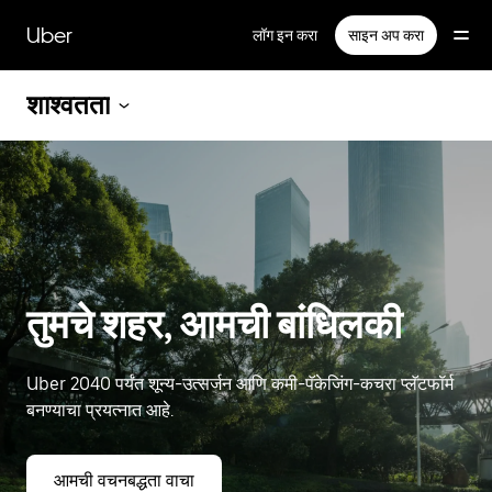
मुख्य
सामग्रीवर
Uber
लॉग इन करा
साइन अप करा
जा
शाश्वतता
तुमचे शहर, आमची बांधिलकी
Uber 2040 पर्यंत शून्य-उत्सर्जन आणि कमी-पॅकेजिंग-कचरा प्लॅटफॉर्म
बनण्याचा प्रयत्नात आहे.
आमची वचनबद्धता वाचा