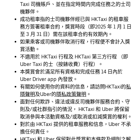
Taxi 司機賬戶、並在指定時間内完成任務之的士司
機夥伴。
成功租車指的士司機夥伴經已與 HKTaxi 的租車服
務方簽署租車合約，獎賞時段（即2025 年 1 月 1 日
至 3 月 31 日）需在該租車合約有效期內。
如果乘客或司機夥伴取消行程，行程便不會計入獎
賞活動。
不適用於 HKTaxi 行程及 HKTaxi 第三方行程 （即
Uber Taxi 的士（按錶收費）行程）。
本獎賞會於滿足所有資格和完成任務 14 日內於
Uber Driver app 內發放。
有關如何使用你的資料的信息，請訪問HKTaxi的
私
隱聲明
及Uber的
隱私政策聲明
。
面對任何欺詐、違法或違反司機夥伴服務合約、守
則及/或社群指引的情況， HKTaxi 和 Uber 將保留
取消參與本活動資格及/或取消或扣減獎賞的權利。
對於由 HKTaxi 提供的租車服務和信息，Uber 不承
擔任何責任。
HKTaxi 和 Uber 保留對此獎賞和本條款及細則之解