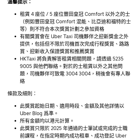
溫馨提示：
租賃 4 座位 / 5 座位豐田皇冠 Comfort 以外之的士
（例如豐田皇冠 Comfort 混能、比亞迪和福特的士
等）則不符合本次獎賞計劃之參加資格
有關獎賞會在 Uber Taxi 司機夥伴之迎新獎金之外
提供，包括但不限於司機首次完成行程獎賞、路路
賞、迎新收入保證獎賞和推薦獎賞
HKTaxi 將負責解答租賃相關問題，請透過 5235
9005 與他們聯絡。對於的士租賃以外之其他問
題，司機夥伴可致電 3004 3004，稍後會有專人聯
絡
條款及細則：
此獎賞起始日期、適用時段、金額及其他詳情以
Uber Blog 爲準。
所有金額均以港元計算。
此獎賞只限於 2025 年通過的士筆試或完成的士職
前課程，在指定時期内成功租車、成功登記 Uber