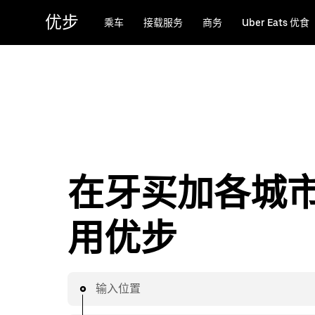
跳
优步
乘车
接载服务
商务
Uber Eats 优食
至
主
要
内
容
在牙买加各城
用优步
输入位置