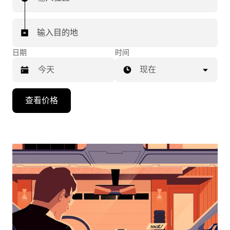
输入目的地
日期
时间
现在
按
查看价格
向
下
箭
头
键
可
浏
览
日
历