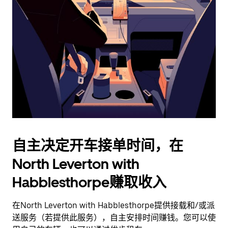
并
选
择
日
期。
按
退
出
键
可
关
闭
自主决定开车接单时间，在
日
North Leverton with
历。
Habblesthorpe赚取收入
在North Leverton with Habblesthorpe提供接载和/或派
送服务（若提供此服务），自主安排时间赚钱。您可以使