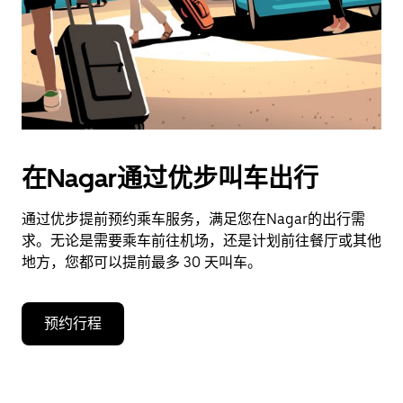
期。
按
退
出
键
可
关
闭
在Nagar通过优步叫车出行
日
历。
通过优步提前预约乘车服务，满足您在Nagar的出行需
求。无论是需要乘车前往机场，还是计划前往餐厅或其他
地方，您都可以提前最多 30 天叫车。
预约行程