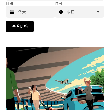
日期
时间
现在
按
查看价格
向
下
箭
头
键
可
浏
览
日
历
并
选
择
日