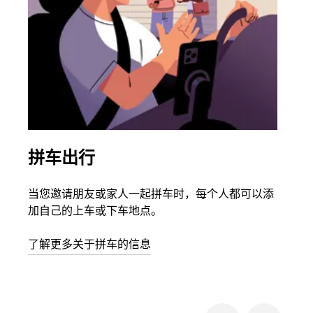
拼车出行
同
当您邀请朋友或家人一起拼车时，每个人都可以添
如果
加自己的上车或下车地点。
根据
次叫
了解更多关于拼车的信息