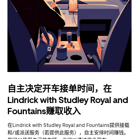
并
选
择
日
期。
按
退
出
键
可
关
闭
自主决定开车接单时间，在
日
Lindrick with Studley Royal and
历。
Fountains赚取收入
在Lindrick with Studley Royal and Fountains提供接载
和/或派送服务（若提供此服务），自主安排时间赚钱。