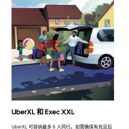
UberXL 和 Exec XXL
拼
UberXL 可容纳最多 6 人同行。如需确保有充足后
当您