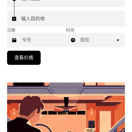
输入目的地
日期
时间
现在
按
查看价格
向
下
箭
头
键
可
浏
览
日
历