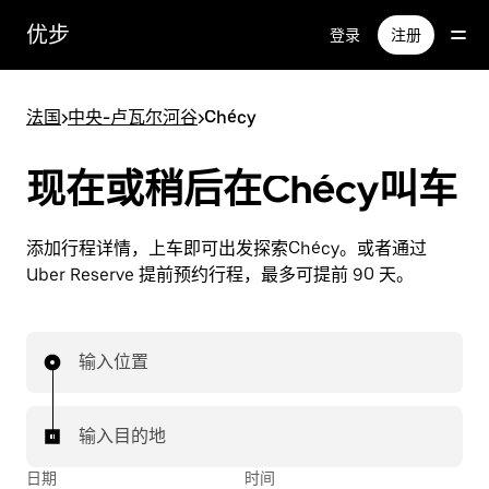
跳
优步
登录
注册
至
主
要
法国
>
中央-卢瓦尔河谷
>
Chécy
内
容
现在或稍后在Chécy叫车
添加行程详情，上车即可出发探索Chécy。或者通过
Uber Reserve 提前预约行程，最多可提前 90 天。
输入位置
输入目的地
日期
时间