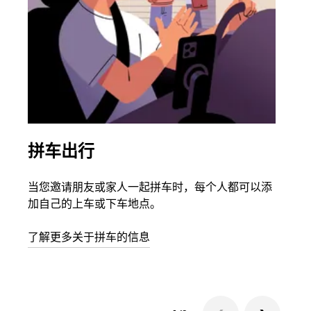
拼车出行
同
当您邀请朋友或家人一起拼车时，每个人都可以添
如果
加自己的上车或下车地点。
根据
次叫
了解更多关于拼车的信息