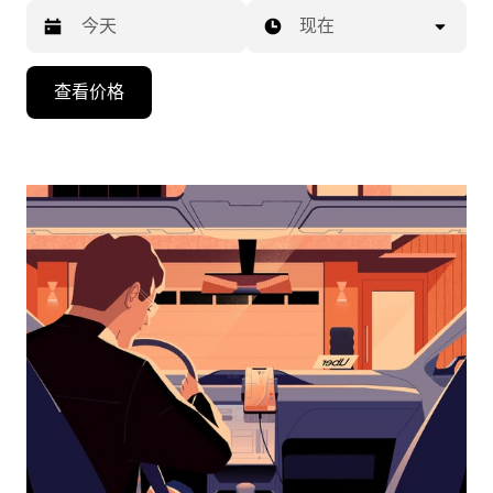
现在
按
查看价格
向
下
箭
头
键
可
浏
览
日
历
并
选
择
日
期。