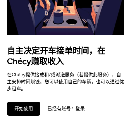
按
退
出
键
可
关
闭
自主决定开车接单时间，在
日
Chécy赚取收入
历。
在Chécy提供接载和/或派送服务（若提供此服务），自
主安排时间赚钱。您可以使用自己的车辆，也可以通过优
步租车。
开始使用
已经有账号？登录