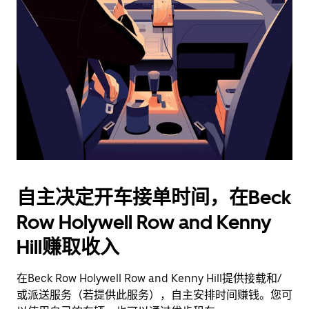
并
选
择
日
期。
按
退
出
键
可
关
闭
自主决定开车接单时间，在Beck
日
Row Holywell Row and Kenny
历。
Hill赚取收入
在Beck Row Holywell Row and Kenny Hill提供接载和/
或派送服务（若提供此服务），自主安排时间赚钱。您可