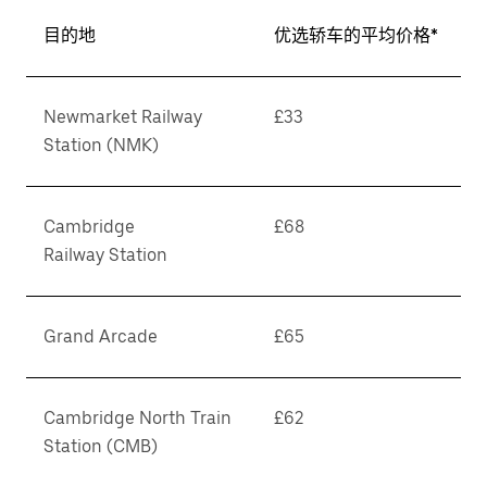
目的地
优选轿车的平均价格*
Newmarket Railway
£33
Station (NMK)
Cambridge
£68
Railway Station
Grand Arcade
£65
Cambridge North Train
£62
Station (CMB)