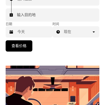
输入目的地
日期
时间
现在
按
查看价格
向
下
箭
头
键
可
浏
览
日
历