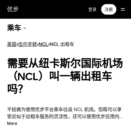
跳
优步
登录
注册
至
主
要
乘车
内
容
英国
>
伍尔辛顿
>
NCL
>
NCL 出租车
需要从纽卡斯尔国际机场
（NCL）叫一辆出租车
吗？
不妨换为使用优步平台乘车往返 NCL 机场。您既可以享
受近似于出租车服务的灵活性，还可以使用优步应用内的
实用功能。您可以按需临时叫车，也可以在应用内或在线
More
全天候随时叫车，每次行程还可以享受实惠的一口价。只