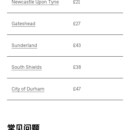
Newcastle Upon Tyne
£21
Gateshead
£27
Sunderland
£43
South Shields
£38
City of Durham
£47
常见问题