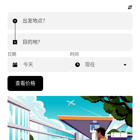
动动手指，即可开启机场行程。
出发地点？
目的地？
日期
时间
现在
按
查看价格
向
下
箭
头
键
可
浏