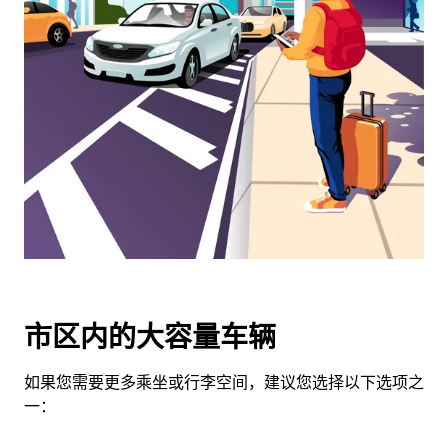
览
日
历
并
选
择
日
期。
按
退
出
键
可
关
市区内的大容量车辆
闭
日
如果您需要更多乘坐或行李空间，建议您选择以下选项之
历。
一：