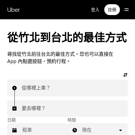
跳
Uber
登入
註冊
到
主
要
內
從竹北到台北的最佳方式
容
尋找從竹北前往台北的最佳方式。您也可以直接在
App 內點選按鈕，預約行程。
從哪裡上車？
要去哪裡？
日期
時間
現在