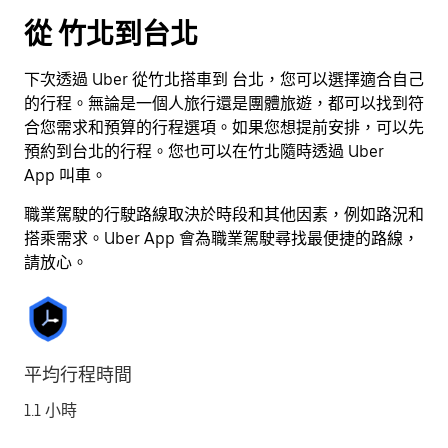
按
從 竹北到台北
離
開
下次透過 Uber 從竹北搭車到 台北，您可以選擇適合自己
按
的行程。無論是一個人旅行還是團體旅遊，都可以找到符
鈕
合您需求和預算的行程選項。如果您想提前安排，可以先
即
預約到台北的行程。您也可以在竹北隨時透過 Uber
可
App 叫車。
關
閉
職業駕駛的行駛路線取決於時段和其他因素，例如路況和
行
搭乘需求。Uber App 會為職業駕駛尋找最便捷的路線，
事
請放心。
曆。
平均行程時間
1.1 小時