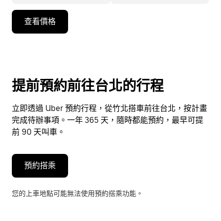
按
查看價格
向
下
箭
頭
鍵
提前預約前往台北的行程
即
可
立即透過 Uber 預約行程，從竹北搭車前往台北，按計畫
使
完成待辦事項。一年 365 天，隨時都能預約，最早可提
用
前 90 天叫車。
行
事
曆
預約搭乘
並
選
您的上車地點可能無法使用預約搭乘功能。
擇
日
期。