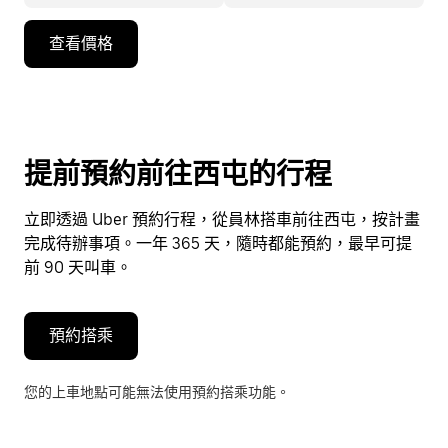
按
查看價格
向
下
箭
頭
鍵
提前預約前往西屯的行程
即
可
立即透過 Uber 預約行程，從員林搭車前往西屯，按計畫
使
完成待辦事項。一年 365 天，隨時都能預約，最早可提
用
前 90 天叫車。
行
事
曆
預約搭乘
並
選
您的上車地點可能無法使用預約搭乘功能。
擇
日
期。