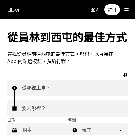
跳
Uber
登入
註冊
到
主
要
內
從員林到西屯的最佳方式
容
尋找從員林前往西屯的最佳方式。您也可以直接在
App 內點選按鈕，預約行程。
從哪裡上車？
要去哪裡？
日期
時間
現在