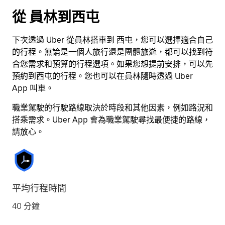
按
從 員林到西屯
離
開
下次透過 Uber 從員林搭車到 西屯，您可以選擇適合自己
按
的行程。無論是一個人旅行還是團體旅遊，都可以找到符
鈕
合您需求和預算的行程選項。如果您想提前安排，可以先
即
預約到西屯的行程。您也可以在員林隨時透過 Uber
可
App 叫車。
關
閉
職業駕駛的行駛路線取決於時段和其他因素，例如路況和
行
搭乘需求。Uber App 會為職業駕駛尋找最便捷的路線，
事
請放心。
曆。
平均行程時間
40 分鐘