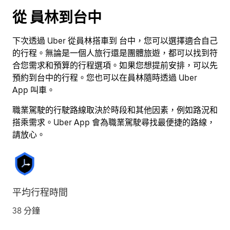
按
從 員林到台中
離
開
下次透過 Uber 從員林搭車到 台中，您可以選擇適合自己
按
的行程。無論是一個人旅行還是團體旅遊，都可以找到符
鈕
合您需求和預算的行程選項。如果您想提前安排，可以先
即
預約到台中的行程。您也可以在員林隨時透過 Uber
可
App 叫車。
關
閉
職業駕駛的行駛路線取決於時段和其他因素，例如路況和
行
搭乘需求。Uber App 會為職業駕駛尋找最便捷的路線，
事
請放心。
曆。
平均行程時間
38 分鐘