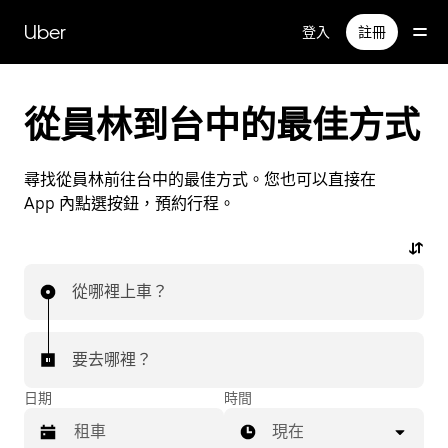
跳
Uber
登入
註冊
到
主
要
內
從員林到台中的最佳方式
容
尋找從員林前往台中的最佳方式。您也可以直接在
App 內點選按鈕，預約行程。
從哪裡上車？
要去哪裡？
日期
時間
現在