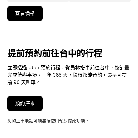
按
查看價格
向
下
箭
頭
鍵
提前預約前往台中的行程
即
可
立即透過 Uber 預約行程，從員林搭車前往台中，按計畫
使
完成待辦事項。一年 365 天，隨時都能預約，最早可提
用
前 90 天叫車。
行
事
曆
預約搭乘
並
選
您的上車地點可能無法使用預約搭乘功能。
擇
日
期。