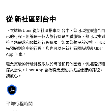
日
期。
按
從 新社區到台中
離
開
下次透過 Uber 從新社區搭車到 台中，您可以選擇適合自
按
己的行程。無論是一個人旅行還是團體旅遊，都可以找到
鈕
符合您需求和預算的行程選項。如果您想提前安排，可以
即
先預約到台中的行程。您也可以在新社區隨時透過 Uber
可
App 叫車。
關
閉
職業駕駛的行駛路線取決於時段和其他因素，例如路況和
行
搭乘需求。Uber App 會為職業駕駛尋找最便捷的路線，
事
請放心。
曆。
平均行程時間