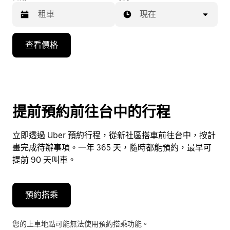
現在
按
查看價格
向
下
箭
頭
鍵
提前預約前往台中的行程
即
可
立即透過 Uber 預約行程，從新社區搭車前往台中，按計
使
畫完成待辦事項。一年 365 天，隨時都能預約，最早可
用
提前 90 天叫車。
行
事
曆
預約搭乘
並
選
您的上車地點可能無法使用預約搭乘功能。
擇