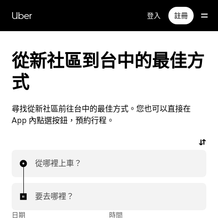
跳
Uber
登入
註冊
到
主
要
內
從新社區到台中的最佳方
容
式
尋找從新社區前往台中的最佳方式。您也可以直接在
App 內點選按鈕，預約行程。
從哪裡上車？
要去哪裡？
日期
時間