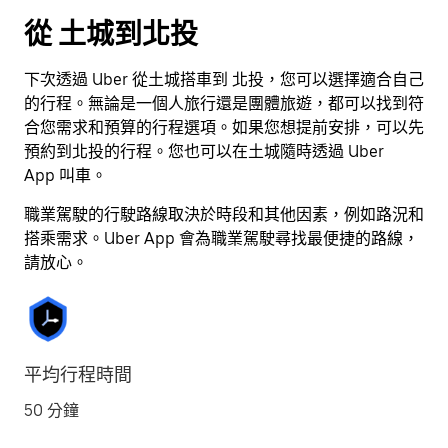
按
從 土城到北投
離
開
下次透過 Uber 從土城搭車到 北投，您可以選擇適合自己
按
的行程。無論是一個人旅行還是團體旅遊，都可以找到符
鈕
合您需求和預算的行程選項。如果您想提前安排，可以先
即
預約到北投的行程。您也可以在土城隨時透過 Uber
可
App 叫車。
關
閉
職業駕駛的行駛路線取決於時段和其他因素，例如路況和
行
搭乘需求。Uber App 會為職業駕駛尋找最便捷的路線，
事
請放心。
曆。
平均行程時間
50 分鐘