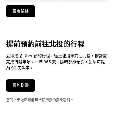
按
查看價格
向
下
箭
頭
鍵
提前預約前往北投的行程
即
可
立即透過 Uber 預約行程，從土城搭車前往北投，按計畫
使
完成待辦事項。一年 365 天，隨時都能預約，最早可提
用
前 90 天叫車。
行
事
曆
預約搭乘
並
選
您的上車地點可能無法使用預約搭乘功能。
擇
日
期。