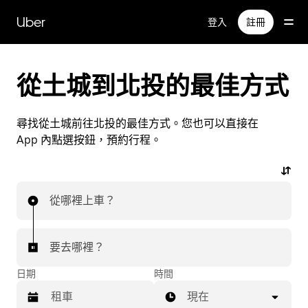
跳
Uber
登入
註冊
到
主
要
內
從土城到北投的最佳方式
容
尋找從土城前往北投的最佳方式。您也可以直接在
App 內點選按鈕，預約行程。
從哪裡上車？
要去哪裡？
日期
時間
現在