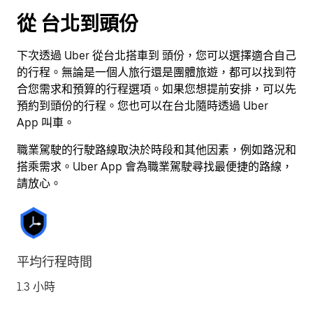
按
從 台北到頭份
離
開
下次透過 Uber 從台北搭車到 頭份，您可以選擇適合自己
按
的行程。無論是一個人旅行還是團體旅遊，都可以找到符
鈕
合您需求和預算的行程選項。如果您想提前安排，可以先
即
預約到頭份的行程。您也可以在台北隨時透過 Uber
可
App 叫車。
關
閉
職業駕駛的行駛路線取決於時段和其他因素，例如路況和
行
搭乘需求。Uber App 會為職業駕駛尋找最便捷的路線，
事
請放心。
曆。
平均行程時間
1.3 小時