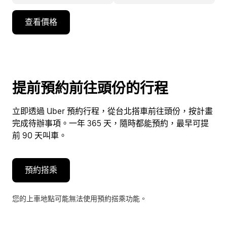
按
查看價格
向
下
箭
頭
鍵
提前預約前往頭份的行程
即
可
立即透過 Uber 預約行程，從台北搭車前往頭份，按計畫
使
完成待辦事項。一年 365 天，隨時都能預約，最早可提
用
前 90 天叫車。
行
事
曆
預約搭乘
並
選
您的上車地點可能無法使用預約搭乘功能。
擇
日
期。