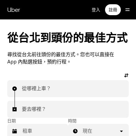
跳
Uber
登入
註冊
到
主
要
內
從台北到頭份的最佳方式
容
尋找從台北前往頭份的最佳方式。您也可以直接在
App 內點選按鈕，預約行程。
從哪裡上車？
要去哪裡？
日期
時間
現在