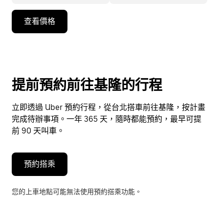
按
查看價格
向
下
箭
頭
鍵
提前預約前往基隆的行程
即
可
立即透過 Uber 預約行程，從台北搭車前往基隆，按計畫
使
完成待辦事項。一年 365 天，隨時都能預約，最早可提
用
前 90 天叫車。
行
事
曆
預約搭乘
並
選
您的上車地點可能無法使用預約搭乘功能。
擇
日
期。