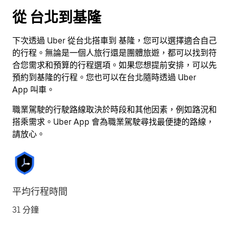
按
從 台北到基隆
離
開
下次透過 Uber 從台北搭車到 基隆，您可以選擇適合自己
按
的行程。無論是一個人旅行還是團體旅遊，都可以找到符
鈕
合您需求和預算的行程選項。如果您想提前安排，可以先
即
預約到基隆的行程。您也可以在台北隨時透過 Uber
可
App 叫車。
關
閉
職業駕駛的行駛路線取決於時段和其他因素，例如路況和
行
搭乘需求。Uber App 會為職業駕駛尋找最便捷的路線，
事
請放心。
曆。
平均行程時間
31 分鐘