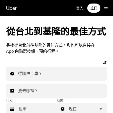
跳
Uber
登入
註冊
到
主
要
內
從台北到基隆的最佳方式
容
尋找從台北前往基隆的最佳方式。您也可以直接在
App 內點選按鈕，預約行程。
從哪裡上車？
要去哪裡？
日期
時間
現在