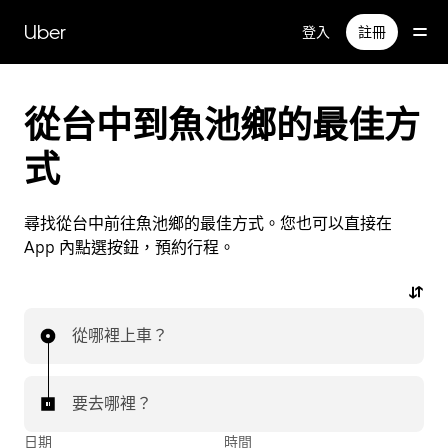
跳
Uber
登入
註冊
到
主
要
內
從台中到魚池鄉的最佳方
容
式
尋找從台中前往魚池鄉的最佳方式。您也可以直接在
App 內點選按鈕，預約行程。
從哪裡上車？
要去哪裡？
日期
時間