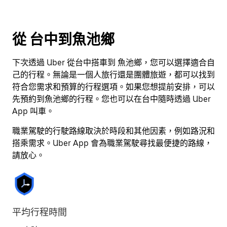
日
期。
按
從 台中到魚池鄉
離
開
下次透過 Uber 從台中搭車到 魚池鄉，您可以選擇適合自
按
己的行程。無論是一個人旅行還是團體旅遊，都可以找到
鈕
符合您需求和預算的行程選項。如果您想提前安排，可以
即
先預約到魚池鄉的行程。您也可以在台中隨時透過 Uber
可
App 叫車。
關
閉
職業駕駛的行駛路線取決於時段和其他因素，例如路況和
行
搭乘需求。Uber App 會為職業駕駛尋找最便捷的路線，
事
請放心。
曆。
平均行程時間