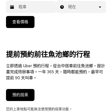
現在
按
查看價格
向
下
箭
頭
鍵
提前預約前往魚池鄉的行程
即
可
立即透過 Uber 預約行程，從台中搭車前往魚池鄉，按計
使
畫完成待辦事項。一年 365 天，隨時都能預約，最早可
用
提前 90 天叫車。
行
事
曆
預約搭乘
並
選
您的上車地點可能無法使用預約搭乘功能。
擇