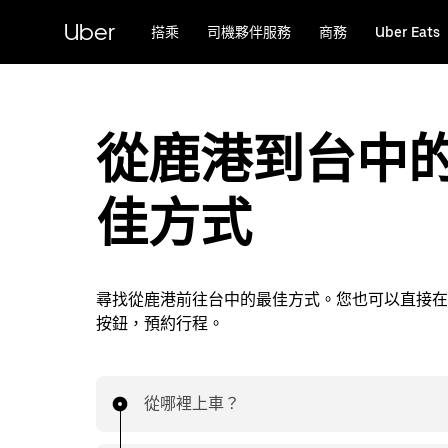
跳
Uber
搭乘
司機夥伴服務
商務
Uber Eats
到
主
要
內
容
從鹿港到台中
佳方式
尋找從鹿港前往台中的最佳方式。您也可以直接在 A
按鈕，預約行程。
從哪裡上車？