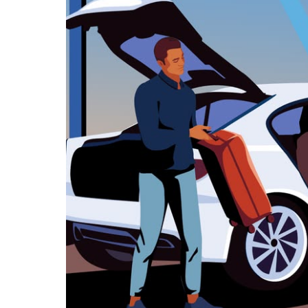
並
選
擇
日
期。
按
離
開
按
鈕
即
可
關
閉
行
事
曆。