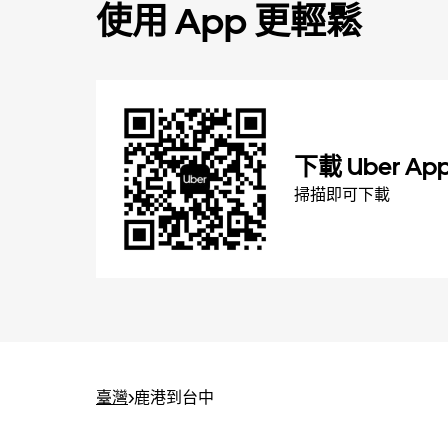
使用 App 更輕鬆
下載 Uber Ap
掃描即可下載
臺灣
>
鹿港到台中