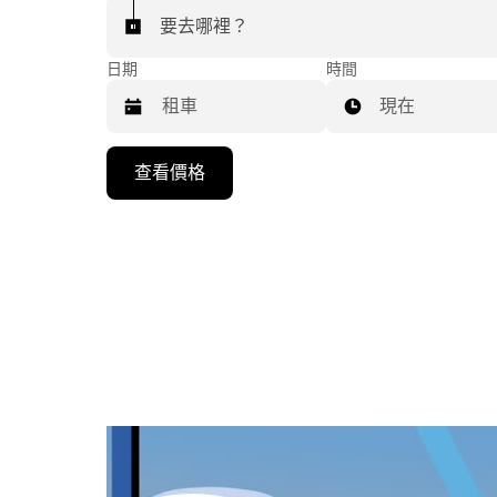
要去哪裡？
日期
時間
現在
按
查看價格
向
下
箭
頭
鍵
即
可
使
用
行
事
曆