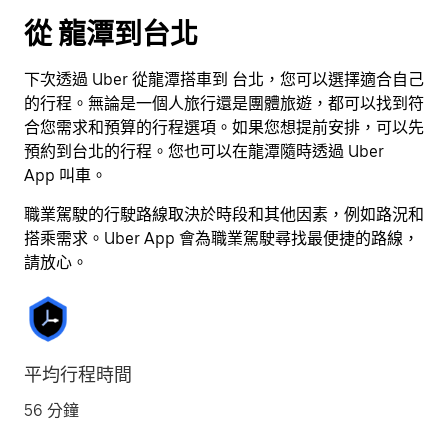
按
從 龍潭到台北
離
開
下次透過 Uber 從龍潭搭車到 台北，您可以選擇適合自己
按
的行程。無論是一個人旅行還是團體旅遊，都可以找到符
鈕
合您需求和預算的行程選項。如果您想提前安排，可以先
即
預約到台北的行程。您也可以在龍潭隨時透過 Uber
可
App 叫車。
關
閉
職業駕駛的行駛路線取決於時段和其他因素，例如路況和
行
搭乘需求。Uber App 會為職業駕駛尋找最便捷的路線，
事
請放心。
曆。
平均行程時間
56 分鐘