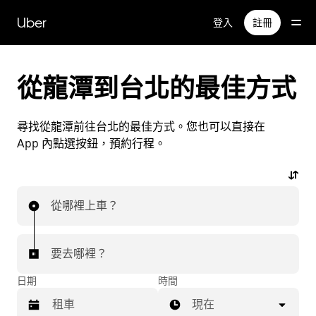
跳
Uber
登入
註冊
到
主
要
內
從龍潭到台北的最佳方式
容
尋找從龍潭前往台北的最佳方式。您也可以直接在
App 內點選按鈕，預約行程。
從哪裡上車？
要去哪裡？
日期
時間
現在