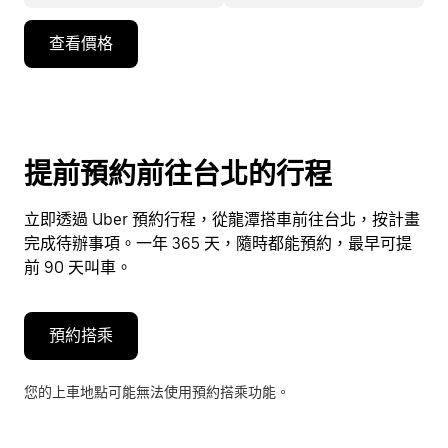
按
查看價格
向
下
箭
頭
鍵
提前預約前往台北的行程
即
可
立即透過 Uber 預約行程，從龍潭搭車前往台北，按計畫
使
完成待辦事項。一年 365 天，隨時都能預約，最早可提
用
前 90 天叫車。
行
事
曆
預約搭乘
並
選
您的上車地點可能無法使用預約搭乘功能。
擇
日
期。