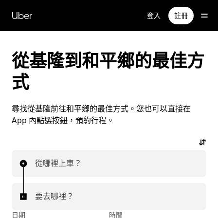
跳
Uber
登入
註冊
到
主
要
內
從基隆到和平鄉的最佳方
容
式
尋找從基隆前往和平鄉的最佳方式。您也可以直接在
App 內點選按鈕，預約行程。
從哪裡上車？
要去哪裡？
日期
時間