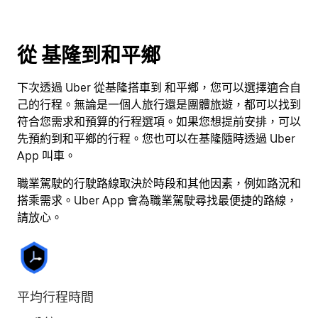
日
期。
按
從 基隆到和平鄉
離
開
下次透過 Uber 從基隆搭車到 和平鄉，您可以選擇適合自
按
己的行程。無論是一個人旅行還是團體旅遊，都可以找到
鈕
符合您需求和預算的行程選項。如果您想提前安排，可以
即
先預約到和平鄉的行程。您也可以在基隆隨時透過 Uber
可
App 叫車。
關
閉
職業駕駛的行駛路線取決於時段和其他因素，例如路況和
行
搭乘需求。Uber App 會為職業駕駛尋找最便捷的路線，
事
請放心。
曆。
平均行程時間