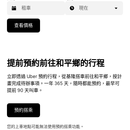
現在
按
查看價格
向
下
箭
頭
鍵
提前預約前往和平鄉的行程
即
可
立即透過 Uber 預約行程，從基隆搭車前往和平鄉，按計
使
畫完成待辦事項。一年 365 天，隨時都能預約，最早可
用
提前 90 天叫車。
行
事
曆
預約搭乘
並
選
您的上車地點可能無法使用預約搭乘功能。
擇