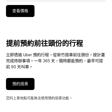
按
查看價格
向
下
箭
頭
鍵
提前預約前往頭份的行程
即
可
立即透過 Uber 預約行程，從新竹搭車前往頭份，按計畫
使
完成待辦事項。一年 365 天，隨時都能預約，最早可提
用
前 90 天叫車。
行
事
曆
預約搭乘
並
選
您的上車地點可能無法使用預約搭乘功能。
擇
日
期。