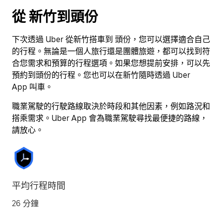
按
從 新竹到頭份
離
開
下次透過 Uber 從新竹搭車到 頭份，您可以選擇適合自己
按
的行程。無論是一個人旅行還是團體旅遊，都可以找到符
鈕
合您需求和預算的行程選項。如果您想提前安排，可以先
即
預約到頭份的行程。您也可以在新竹隨時透過 Uber
可
App 叫車。
關
閉
職業駕駛的行駛路線取決於時段和其他因素，例如路況和
行
搭乘需求。Uber App 會為職業駕駛尋找最便捷的路線，
事
請放心。
曆。
平均行程時間
26 分鐘