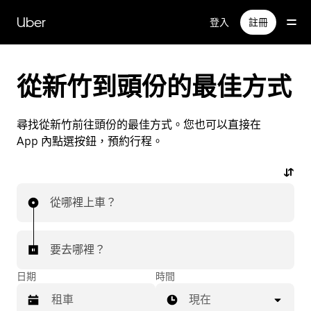
跳
Uber
登入
註冊
到
主
要
內
從新竹到頭份的最佳方式
容
尋找從新竹前往頭份的最佳方式。您也可以直接在
App 內點選按鈕，預約行程。
從哪裡上車？
要去哪裡？
日期
時間
現在