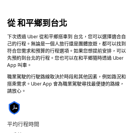
日
期。
按
從 和平鄉到台北
離
開
下次透過 Uber 從和平鄉搭車到 台北，您可以選擇適合自
按
己的行程。無論是一個人旅行還是團體旅遊，都可以找到
鈕
符合您需求和預算的行程選項。如果您想提前安排，可以
即
先預約到台北的行程。您也可以在和平鄉隨時透過 Uber
可
App 叫車。
關
閉
職業駕駛的行駛路線取決於時段和其他因素，例如路況和
行
搭乘需求。Uber App 會為職業駕駛尋找最便捷的路線，
事
請放心。
曆。
平均行程時間