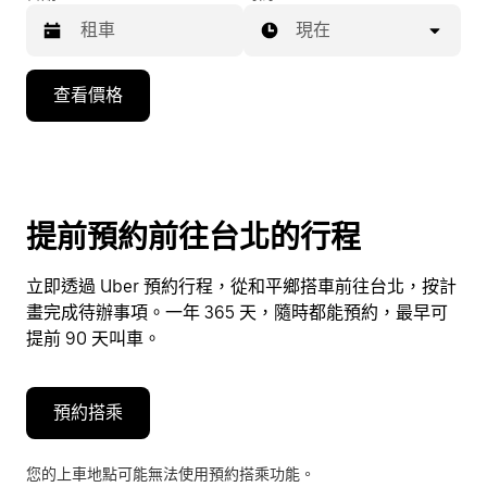
現在
按
查看價格
向
下
箭
頭
鍵
提前預約前往台北的行程
即
可
立即透過 Uber 預約行程，從和平鄉搭車前往台北，按計
使
畫完成待辦事項。一年 365 天，隨時都能預約，最早可
用
提前 90 天叫車。
行
事
曆
預約搭乘
並
選
您的上車地點可能無法使用預約搭乘功能。
擇