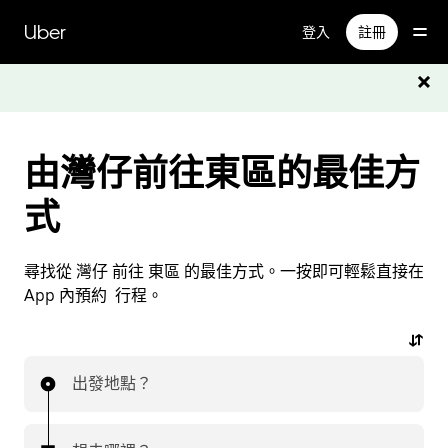
跳
Uber
登入
註冊
至
主
要
內
容
由灣仔前往東區的最佳方
式
尋找從 灣仔 前往 東區 的最佳方式。一按即可輕鬆直接在
App 內預約 行程。
出發地點？