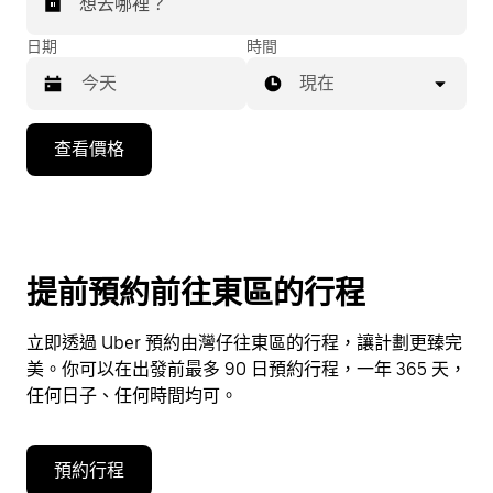
想去哪裡？
日期
時間
現在
按
查看價格
下
向
下
箭
咀
提前預約前往東區的行程
鍵，
即
立即透過 Uber 預約由灣仔往東區的行程，讓計劃更臻完
可
美。你可以在出發前最多 90 日預約行程，一年 365 天，
使
任何日子、任何時間均可。
用
日
曆
預約行程
和