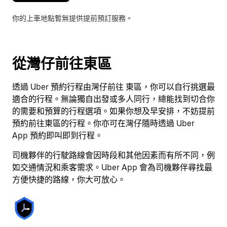
選
你的上車地點暫無提供提前預訂服務。
擇
日
期。
按
從灣仔前往東區
下
Esc
透過 Uber 預約行程由灣仔前往 東區，你可以自行挑選最
按
適合的行程。無論獨自出發或多人同行，總能找到切合你
鈕
的需要和預算的行程選項。如果你想及早安排，不妨提前
即
預約前往東區的行程。你亦可在灣仔隨時透過 Uber
可
App 預約即叫即到行程。
關
閉
司機夥伴的行駛路線會因時段和其他因素而有所不同，例
日
如交通情況和乘客需求。Uber App 會為司機夥伴尋找最
曆。
方便快捷的路線，你大可放心。